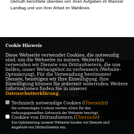
Demuth berichtete überdies von ihren Aufgaben im Mainzer
Landtag und von ihrer Arbeit im Wahlkreis.
04.05.2023, 22:31 Uhr
Cookie Hinweis
Diese Webseite verwendet Cookies, die notwendig
sind, um die Webseite zu nutzen. Weiterhin
verwenden wir Dienste von Drittanbietern, die uns
helfen, unser Webangebot zu verbessern (Website-
Optmierung). Für die Verwendung bestimmter
Dienste, benötigen wir Ihre Einwilligung. Ihre
Einwilligung können Sie jederzeit widerrufen. Weitere
Informationen finden Sie in unserer
IMPRESSUM
Datenschutzerklärung
.
DATENSCHUTZ
Technisch notwendige Cookies (
Übersicht
)
KONTAKT
Die notwendigen Cookies werden allein für den
ordnungsgemäßen Gebrauch der Webseite benötigt.
Cookies von Drittanbietern (
Übersicht
)
Zur Optimierung unserer Webseite binden wir Dienste und
@2026 CDU Stadtverband Linz,
Angebote von Drittanbietern ein.
Vorsitzender Dennis Swirsky