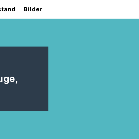
stand
Bilder
uge,