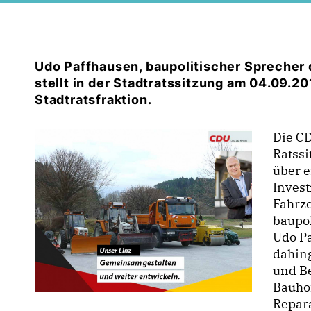
Udo Paffhausen, baupolitischer Sprecher 
stellt in der Stadtratssitzung am 04.09.2
Stadtratsfraktion.
Die CD
Ratss
über e
Invest
Fahrze
baupol
Udo P
dahing
und Be
Bauhof
Repar