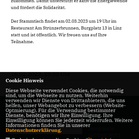
zukommen. Damit unterstützt er aktiv die Energiewende
und fördert die Solidarität.
Der Stammtisch findet am 02.03.2023 um 19 Uhr im
Restaurant Am Strünzerbrunnen, Burgplatz 13 in Linz
statt und ist öffentlich. Wir freuen uns auf Ihre
Teilnahme.
16.02.2023, 20:35 Uhr
Cookie Hinweis
Diese Webseite verwendet Cookies, die notwendig
sind, um die Webseite zu nutzen. Weiterhin
verwenden wir Dienste von Drittanbietern, die uns
helfen, unser Webangebot zu verbessern (Website-
Optmierung). Für die Verwendung bestimmter
Dienste, benötigen wir Ihre Einwilligung. Ihre
Einwilligung können Sie jederzeit widerrufen. Weitere
Informationen finden Sie in unserer
IMPRESSUM
Datenschutzerklärung
.
DATENSCHUTZ