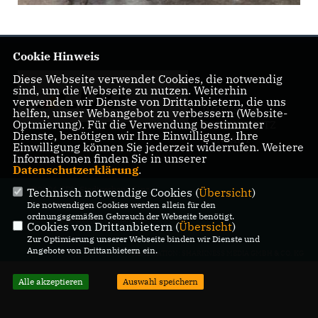
Cookie Hinweis
Diese Webseite verwendet Cookies, die notwendig
sind, um die Webseite zu nutzen. Weiterhin
verwenden wir Dienste von Drittanbietern, die uns
IMPRESSUM
helfen, unser Webangebot zu verbessern (Website-
Optmierung). Für die Verwendung bestimmter
DATENSCHUTZ
Dienste, benötigen wir Ihre Einwilligung. Ihre
KONTAKT
Einwilligung können Sie jederzeit widerrufen. Weitere
Informationen finden Sie in unserer
Datenschutzerklärung
.
@2026 CDU Stadtverband Linz,
Technisch notwendige Cookies (
Übersicht
)
Die notwendigen Cookies werden allein für den
Vorsitzender Dennis Swirsky
ordnungsgemäßen Gebrauch der Webseite benötigt.
Alle Rechte vorbehalten.
Cookies von Drittanbietern (
Übersicht
)
Zur Optimierung unserer Webseite binden wir Dienste und
Angebote von Drittanbietern ein.
REALISATION: SHARKNESS MEDIA GMBH & CO. KG
Alle akzeptieren
Auswahl speichern